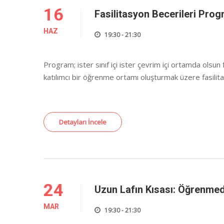
16
Fasilitasyon Becerileri Prog
HAZ
19:30 - 21:30
Program; ister sınıf içi ister çevrim içi ortamda olsu
katılımcı bir öğrenme ortamı oluşturmak üzere fasilitas
Detayları İncele
24
Uzun Lafın Kısası: Öğrenmed
MAR
19:30 - 21:30