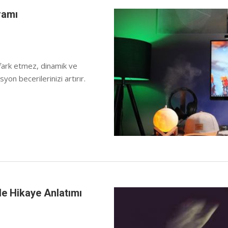
ramı
n fark etmez, dinamik ve
yon becerilerinizi artırır.
e Hikaye Anlatımı