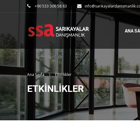
+90 533 306 58 83
info@sarikayalardanismanlik.
ANA SA
Ana Sayfa
Etkinlikler
ETKINLIKLER