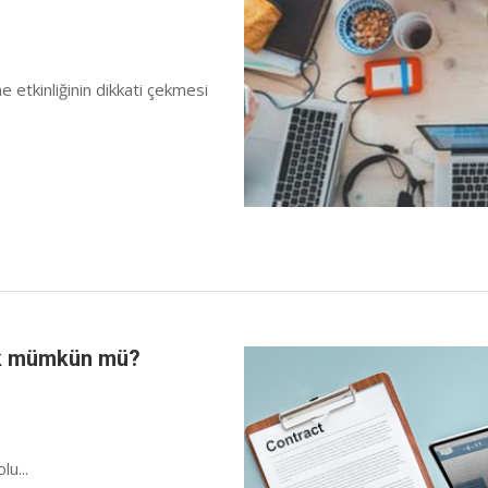
e etkinliğinin dikkati çekmesi
ek mümkün mü?
lu...