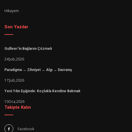
Hikayem
Son Yazılar
Gulliver’in Bağlarını Çözmek
24
Şub,
2026
Paradigma → Zihniyet → Algı → Davranış
17
Şub,
2026
Yeni Yılın Eşiğinde: Koçlukla Kendine Bakmak
10
Oca,
2026
Takipte Kalın
Facebook