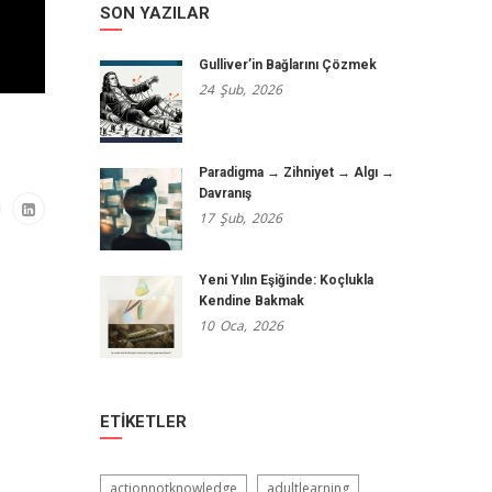
SON YAZILAR
Gulliver’in Bağlarını Çözmek
24
Şub,
2026
Paradigma → Zihniyet → Algı →
Davranış
17
Şub,
2026
Yeni Yılın Eşiğinde: Koçlukla
Kendine Bakmak
10
Oca,
2026
ETIKETLER
actionnotknowledge
adultlearning