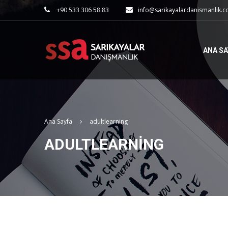
+90 533 306 58 83
info@sarikayalardanismanlik.
ANA SA
Ana Sayfa
adultlearning
ADULTLEARNING