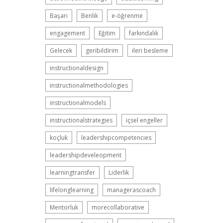
Başarı
Benlik
e-öğrenme
engagement
Eğitim
farkındalık
Gelecek
geribildirim
ileri besleme
instructionaldesign
instructionalmethodologies
instructionalmodels
instructionalstrategies
içsel engeller
koçluk
leadershipcompetencies
leadershipdeveleopment
learningtransfer
Liderlik
lifelonglearning
managerascoach
Mentorluk
morecollaborative