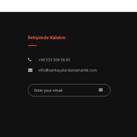
İletişimde Kalalım
+90 533 306 58 83
info@sarikayalardanismanlik.com