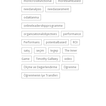
morecrossfunctional
moreteambased
needanalysis
needassesment
odaklanma
onlineleadershipprogramme
organizationalobjectives
performance
Performans
potentialbased
ROI
satış
seçim
tegep
The Inner
Game
Timothy Gallwey
video
Ölçme ve Değerlendirme
Öğrenme
Öğrenmenin İşe Transferi