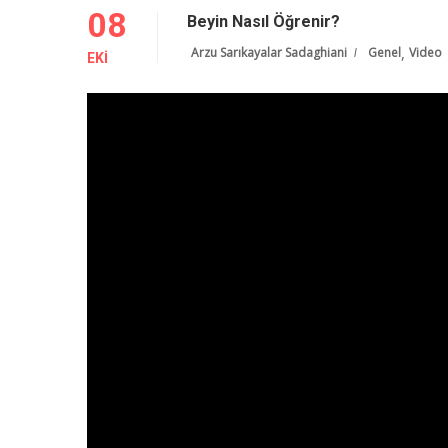
08
Beyin Nasıl Öğrenir?
,
Arzu Sarıkayalar Sadaghiani
Genel
Video
EKI