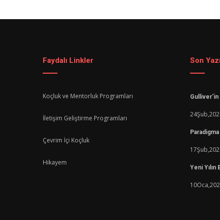
Faydalı Linkler
Son Yazı
Koçluk ve Mentorluk Programları
Gulliver’i
24
Şub,
202
İletişim Geliştirme Programları
Paradigma 
Çevrim İçi Koçluk
17
Şub,
202
Hikayem
Yeni Yılın
10
Oca,
202