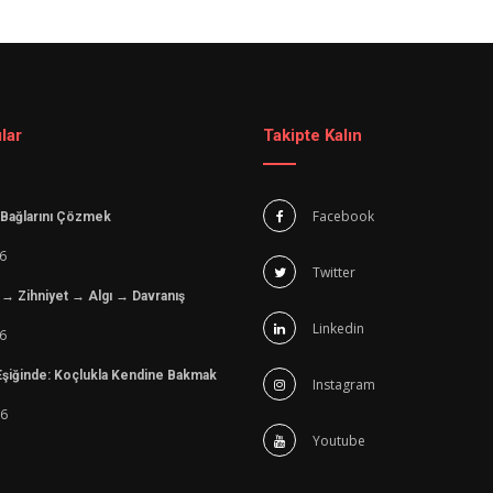
lar
Takipte Kalın
Facebook
n Bağlarını Çözmek
6
Twitter
→ Zihniyet → Algı → Davranış
Linkedin
6
 Eşiğinde: Koçlukla Kendine Bakmak
Instagram
6
Youtube